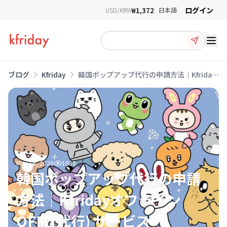
ログイン
₩1,372
USD/KRW
日本語
Ope
ブログ
Kfriday
韓国ポップアップ代行の申請方法｜Kfriday
オフラインOFM (代行) サービス
May 18, 2026
1088
韓国ポップアップ代行の申請
方法｜Kfridayオフライン
OFM (代行) サービス