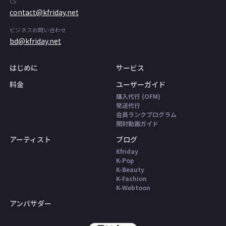
CS
contact@kfriday.net
ビジネスお問い合わせ
bd@kfriday.net
はじめに
サービス
料金
ユーザーガイド
購入代行 (OFM)
発送代行
会員ランクプログラム
開封動画ガイド
アーティスト
ブログ
Kfriday
K-Pop
K-Beauty
K-Fashion
K-Webtoon
アンバサダー