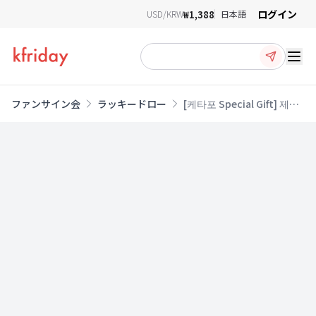
ログイン
₩1,388
USD/KRW
日本語
Ope
ファンサイン会
ラッキードロー
[케타포 Special Gift] 제이
홉 (j-hope) - [Charm of
HOPE] (‘MONA LISA' ver.)