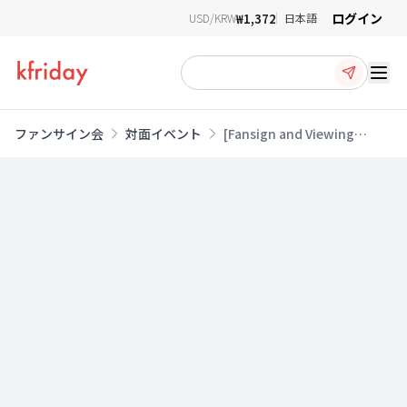
ログイン
₩1,372
USD/KRW
日本語
Ope
ファンサイン会
対面イベント
[Fansign and Viewing
Event] [1/17 이벤트] 도겸X승
관 (SEVENTEEN) - 1st Mini
Album [소야곡]