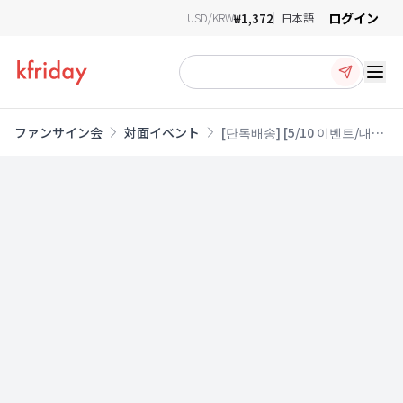
ログイン
₩1,372
USD/KRW
日本語
Ope
ファンサイン会
対面イベント
[단독배송] [5/10 이벤트/대면]
Kep1er (케플러) - [CRACK
CODE] (LOCKED ver. /
UNLOCKED ver.)