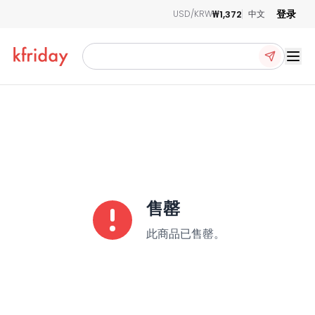
登录
₩1,372
USD/KRW
中文
Ope
售罄
此商品已售罄。