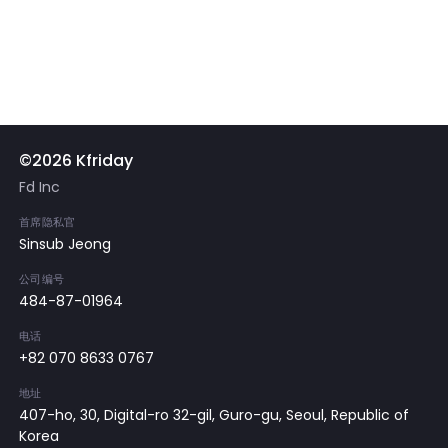
©2026 Kfriday
Fd Inc
首席隐私官
Sinsub Jeong
公司编号
484-87-01964
电话
+82 070 8633 0767
地址
407-ho, 30, Digital-ro 32-gil, Guro-gu, Seoul, Republic of
Korea