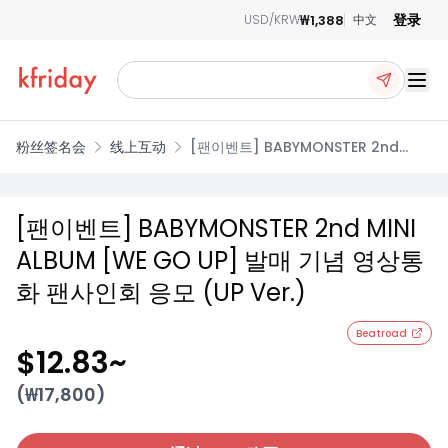
登录
₩1,388
USD/KRW
中文
Ope
粉丝签名会
线上互动
[팬이벤트] BABYMONSTER 2nd
MINI ALBUM [WE GO UP] 발매 기념
영상통화 팬사인회 응모 (UP Ver.)
[팬이벤트] BABYMONSTER 2nd MINI
ALBUM [WE GO UP] 발매 기념 영상통
화 팬사인회 응모 (UP Ver.)
Beatroad
$12.83
~
(₩
17,800
)