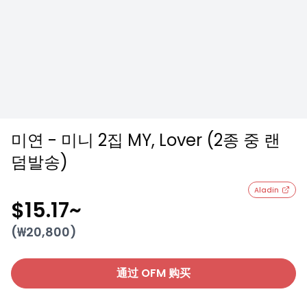
미연 - 미니 2집 MY, Lover (2종 중 랜
덤발송)
Aladin
$15.17
~
(₩
20,800
)
通过 OFM 购买