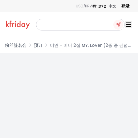
登录
₩1,372
USD/KRW
中文
Ope
粉丝签名会
预订
미연 - 미니 2집 MY, Lover (2종 중 랜덤발
송)