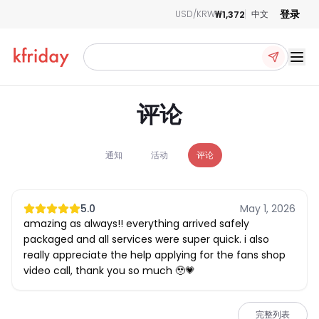
登录
₩1,372
USD/KRW
中文
Ope
评论
通知
活动
评论
5.0
May 1, 2026
amazing as always!! everything arrived safely
packaged and all services were super quick. i also
really appreciate the help applying for the fans shop
video call, thank you so much 🥹💗
完整列表