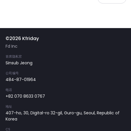
©2026 Kfriday
Fd Inc
首席隐私官
Sinsub Jeong
公司编号
484-87-01964
电话
+82 070 8633 0767
地址
407-ho, 30, Digital-ro 32-gil, Guro-gu, Seoul, Republic of
Korea
CS