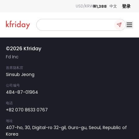
登录
₩1,388
USD/KRW
中文
Ope
©2026 Kfriday
Fd Inc
首席隐私官
Sinsub Jeong
公司编号
484-87-01964
电话
+82 070 8633 0767
地址
407-ho, 30, Digital-ro 32-gil, Guro-gu, Seoul, Republic of
Korea