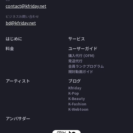
contact@kfriday.net
ビジネスお問い合わせ
bd@kfriday.net
はじめに
サービス
料金
ユーザーガイド
購入代行 (OFM)
発送代行
会員ランクプログラム
開封動画ガイド
アーティスト
ブログ
Kfriday
K-Pop
K-Beauty
K-Fashion
K-Webtoon
アンバサダー