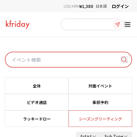
ログイン
₩1,380
USD/KRW
日本語
Ope
ファンサインイベント
全体
対面イベント
最新のK-POPファンサインイベントとビデオ通話イベントの詳細を一か所で確認でき
ます！
イベントに簡単に申し込むために、'Order For Me'サービスを使用してください - クリ
ビデオ通話
事前予約
ックしてすぐに開始できます！
ラッキードロー
シーズングリーティング
Artist
Sub Type