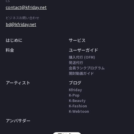
CS
contact@kfriday.net
ビジネスお問い合わせ
bd@kfriday.net
はじめに
サービス
料金
ユーザーガイド
購入代行 (OFM)
発送代行
会員ランクプログラム
開封動画ガイド
アーティスト
ブログ
Kfriday
K-Pop
K-Beauty
K-Fashion
K-Webtoon
アンバサダー