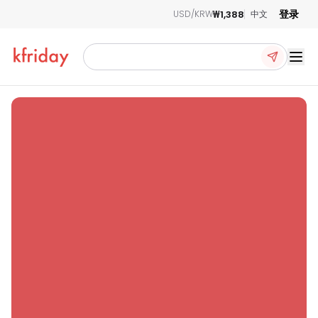
登录
₩1,388
USD/KRW
中文
Ope