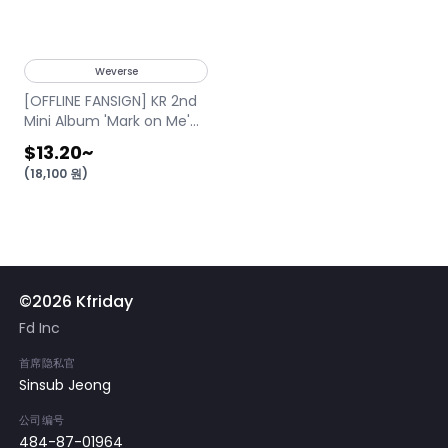
Weverse
[OFFLINE FANSIGN] KR 2nd
Mini Album 'Mark on Me'
(Random)
$13.20
~
(
18,100
원
)
©2026 Kfriday
Fd Inc
首席隐私官
Sinsub Jeong
公司编号
484-87-01964