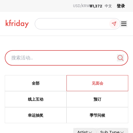
登录
₩1,372
USD/KRW
中文
Ope
粉丝签名会活动
全部
见面会
最新粉丝签名会和视频通话活动详情一目了然！
轻松申请活动，只需点击即可开始，使用我们的 'Order For Me' 服务！
线上互动
预订
幸运抽奖
季节问候
Artist
Sub Type