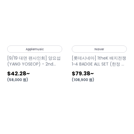
Applemusic
Naver
[9/19 대면 팬사인회] 양요섭
[롯데시네마] 1theK 배지전쟁
(YANG YOSEOP) - 2nd
1~4 BADGE ALL SET (한정 수
PHOTO BOOK
량)
$42.28
~
$79.38
~
[Somewhere in Time]
(
58,000
원
)
(
108,900
원
)