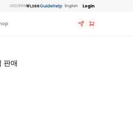
Guide
Help
Login
₩1,388
USD/KRW
English
hop
랙 판매